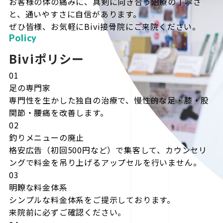
お客様の体の痛みに、真剣に向き合う治療の丁寧さ
と、通いやすさに自信があります。
ぜひ皆様、お気軽にBivi接骨院にご来院ください。
Policy
Biviポリシー
01
足の専門家
専門性を生かした独自の治療で、慢性的な足・膝・股
関節・腰痛を改善します。
02
釣りメニューの廃止
格安広告（初回500円など）で集客して、カウンセリ
ングで料金を吊り上げるアップセルを行いません。
03
明瞭な料金体系
シンプルな料金体系をご提示しております。
来院前に必ずご確認ください。