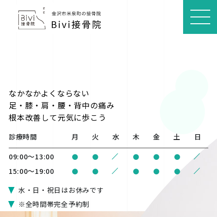
MEN
U
なかなかよくならない
足・膝・肩・腰・背中の痛み
根本改善
して元気に歩こう
診療時間
月
火
水
木
金
土
日
/
/
09:00〜13:00
●
●
●
●
●
/
/
15:00〜19:00
●
●
●
●
●
水・日・祝日はお休みです
※全時間帯完全予約制