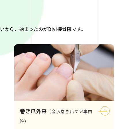
から、始まったのがBivi接骨院です。
巻き爪外来
（金沢巻き爪ケア専門
院）