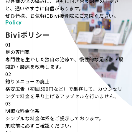
お客様の体の痛みに、真剣に向き合う治療の丁寧さ
と、通いやすさに自信があります。
ぜひ皆様、お気軽にBivi接骨院にご来院ください。
Policy
Biviポリシー
01
足の専門家
専門性を生かした独自の治療で、慢性的な足・膝・股
関節・腰痛を改善します。
02
釣りメニューの廃止
格安広告（初回500円など）で集客して、カウンセリ
ングで料金を吊り上げるアップセルを行いません。
03
明瞭な料金体系
シンプルな料金体系をご提示しております。
来院前に必ずご確認ください。