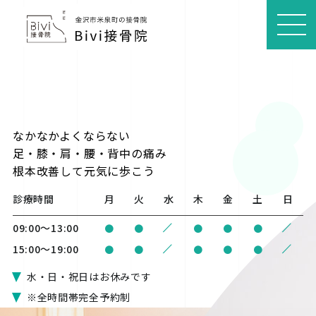
MEN
U
なかなかよくならない
足・膝・肩・腰・背中の痛み
根本改善
して元気に歩こう
診療時間
月
火
水
木
金
土
日
/
/
09:00〜13:00
●
●
●
●
●
/
/
15:00〜19:00
●
●
●
●
●
水・日・祝日はお休みです
※全時間帯完全予約制