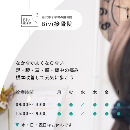
なかなかよくならない
足・膝・肩・腰・背中の痛み
根本改善
して元気に歩こう
診療時間
月
火
水
木
金
土
/
09:00〜13:00
●
●
●
●
●
/
15:00〜19:00
●
●
●
●
●
水・日・祝日はお休みです