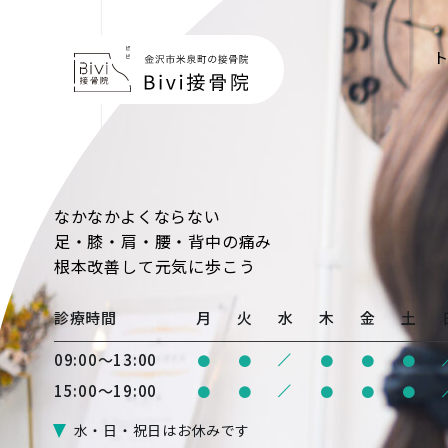
なかなかよくならない
足・膝・肩・腰・背中の痛み
根本改善
して元気に歩こう
診療時間
月
火
水
木
金
土
/
09:00〜13:00
●
●
●
●
●
/
15:00〜19:00
●
●
●
●
●
水・日・祝日はお休みです