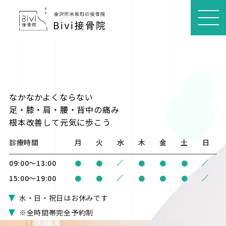
MEN
U
なかなかよくならない
足・膝・肩・腰・背中の痛み
根本改善
して元気に歩こう
診療時間
月
火
水
木
金
土
日
/
/
09:00〜13:00
●
●
●
●
●
/
/
15:00〜19:00
●
●
●
●
●
水・日・祝日はお休みです
※全時間帯完全予約制