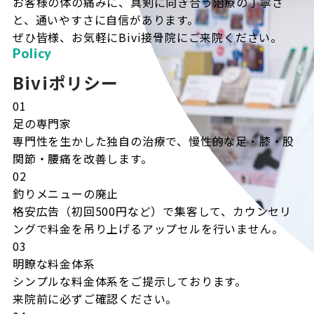
お客様の体の痛みに、真剣に向き合う治療の丁寧さ
と、通いやすさに自信があります。
ぜひ皆様、お気軽にBivi接骨院にご来院ください。
Policy
Biviポリシー
01
足の専門家
専門性を生かした独自の治療で、慢性的な足・膝・股
関節・腰痛を改善します。
02
釣りメニューの廃止
格安広告（初回500円など）で集客して、カウンセリ
ングで料金を吊り上げるアップセルを行いません。
03
明瞭な料金体系
シンプルな料金体系をご提示しております。
来院前に必ずご確認ください。