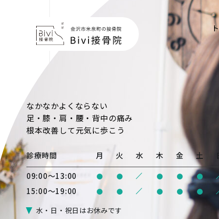
なかなかよくならない
足・膝・肩・腰・背中の痛み
根本改善
して元気に歩こう
診療時間
月
火
水
木
金
土
/
09:00〜13:00
●
●
●
●
●
/
15:00〜19:00
●
●
●
●
●
水・日・祝日はお休みです