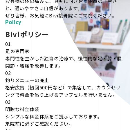
お客様の体の痛みに、真剣に向き合う治療の丁寧さ
と、通いやすさに自信があります。
ぜひ皆様、お気軽にBivi接骨院にご来院ください。
Policy
Biviポリシー
01
足の専門家
専門性を生かした独自の治療で、慢性的な足・膝・股
関節・腰痛を改善します。
02
釣りメニューの廃止
格安広告（初回500円など）で集客して、カウンセリ
ングで料金を吊り上げるアップセルを行いません。
03
明瞭な料金体系
シンプルな料金体系をご提示しております。
来院前に必ずご確認ください。