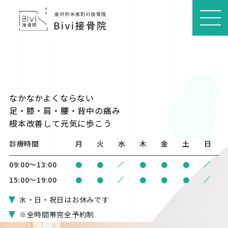
MEN
U
なかなかよくならない
足・膝・肩・腰・背中の痛み
根本改善
して元気に歩こう
診療時間
月
火
水
木
金
土
日
/
/
09:00〜13:00
●
●
●
●
●
/
/
15:00〜19:00
●
●
●
●
●
水・日・祝日はお休みです
※全時間帯完全予約制