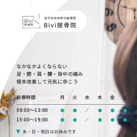
なかなかよくならない
足・膝・肩・腰・背中の痛み
根本改善
して元気に歩こう
診療時間
月
火
水
木
金
土
/
09:00〜13:00
●
●
●
●
●
/
15:00〜19:00
●
●
●
●
●
水・日・祝日はお休みです