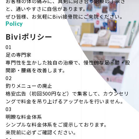
お客様の体の痛みに、真剣に向き合う治療の丁寧さ
と、通いやすさに自信があります。
ぜひ皆様、お気軽にBivi接骨院にご来院ください。
Policy
Biviポリシー
01
足の専門家
専門性を生かした独自の治療で、慢性的な足・膝・股
関節・腰痛を改善します。
02
釣りメニューの廃止
格安広告（初回500円など）で集客して、カウンセリ
ングで料金を吊り上げるアップセルを行いません。
03
明瞭な料金体系
シンプルな料金体系をご提示しております。
来院前に必ずご確認ください。