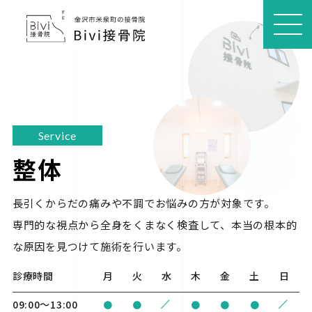
MEN
U
Service
整体
長引くからだの痛みや不調でお悩みの方が対象です。

専門的な視点から全身をくまなく検査して、本当の根本的
な原因を見つけて施術を行います。
診療時間
月
火
水
木
金
土
日
/
/
09:00〜13:00
●
●
●
●
●