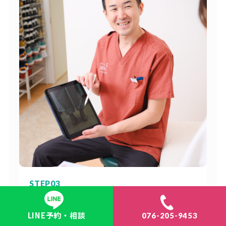
STEP03
治療方針の説明
LINE予約・相談
076-205-9453
検査の結果から考えらえる原因をわかりやすく説