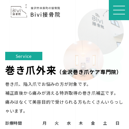
MEN
U
Service
巻き爪外来
（金沢巻き爪ケア専門院）
巻き爪、陥入爪でお悩みの方が対象です。 

補正直後から痛みが消える特許取得の巻き爪補正です。 

痛みはなくて美容目的で受けられる方もたくさんいらっし
ゃいます。 
診療時間
月
火
水
木
金
土
日