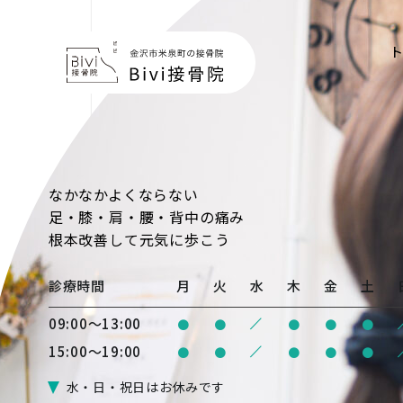
なかなかよくならない
足・膝・肩・腰・背中の痛み
根本改善
して元気に歩こう
診療時間
月
火
水
木
金
土
/
09:00〜13:00
●
●
●
●
●
/
15:00〜19:00
●
●
●
●
●
水・日・祝日はお休みです