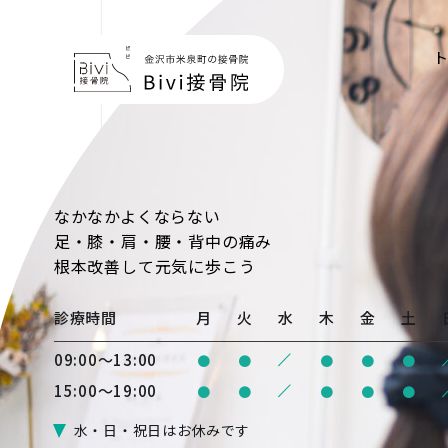
なかなかよくならない
足・膝・肩・腰・背中の痛み
根本改善
して元気に歩こう
診療時間
月
火
水
木
金
土
/
09:00〜13:00
●
●
●
●
●
/
15:00〜19:00
●
●
●
●
●
水・日・祝日はお休みです