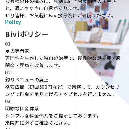
お客様の体の痛みに、真剣に向き合う治療の丁寧さ
と、通いやすさに自信があります。
ぜひ皆様、お気軽にBivi接骨院にご来院ください。
Policy
Biviポリシー
01
足の専門家
専門性を生かした独自の治療で、慢性的な足・膝・股
関節・腰痛を改善します。
02
釣りメニューの廃止
格安広告（初回500円など）で集客して、カウンセリ
ングで料金を吊り上げるアップセルを行いません。
03
明瞭な料金体系
シンプルな料金体系をご提示しております。
来院前に必ずご確認ください。