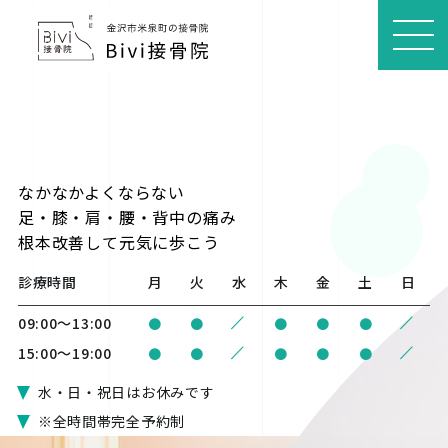
MEN
U
なかなかよくならない
足・膝・肩・腰・背中の痛み
根本改善
して元気に歩こう
診療時間
月
火
水
木
金
土
日
/
/
09:00〜13:00
●
●
●
●
●
/
/
15:00〜19:00
●
●
●
●
●
水・日・祝日はお休みです
※全時間帯完全予約制