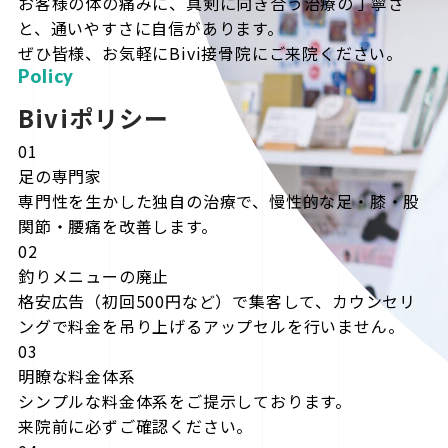
お客様の体の痛みに、真剣に向き合う治療の丁寧さ
と、通いやすさに自信があります。
ぜひ皆様、お気軽にBivi接骨院にご来院ください。
Policy
Biviポリシー
01
足の専門家
専門性を生かした独自の治療で、慢性的な足・膝・股
関節・腰痛を改善します。
02
釣りメニューの廃止
格安広告（初回500円など）で集客して、カウンセリ
ングで料金を吊り上げるアップセルを行いません。
03
明瞭な料金体系
シンプルな料金体系をご提示しております。
来院前に必ずご確認ください。