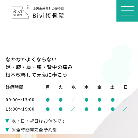
MEN
U
なかなかよくならない
足・膝・肩・腰・背中の痛み
根本改善
して元気に歩こう
診療時間
月
火
水
木
金
土
日
/
/
09:00〜13:00
●
●
●
●
●
/
/
15:00〜19:00
●
●
●
●
●
水・日・祝日はお休みです
※全時間帯完全予約制