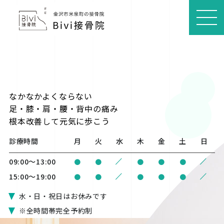
MEN
U
なかなかよくならない
足・膝・肩・腰・背中の痛み
根本改善
して元気に歩こう
診療時間
月
火
水
木
金
土
日
/
/
09:00〜13:00
●
●
●
●
●
/
/
15:00〜19:00
●
●
●
●
●
水・日・祝日はお休みです
※全時間帯完全予約制