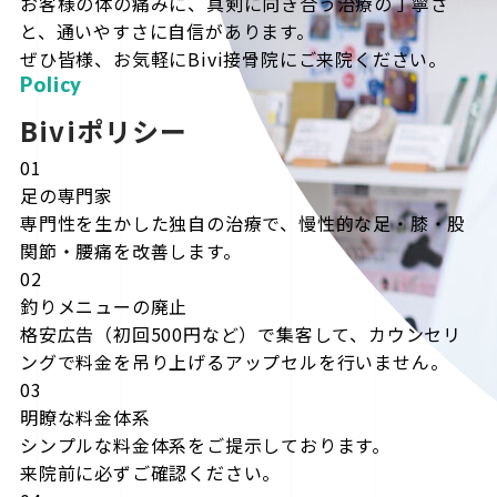
お客様の体の痛みに、真剣に向き合う治療の丁寧さ
と、通いやすさに自信があります。
ぜひ皆様、お気軽にBivi接骨院にご来院ください。
Policy
Biviポリシー
01
足の専門家
専門性を生かした独自の治療で、慢性的な足・膝・股
関節・腰痛を改善します。
02
釣りメニューの廃止
格安広告（初回500円など）で集客して、カウンセリ
ングで料金を吊り上げるアップセルを行いません。
03
明瞭な料金体系
シンプルな料金体系をご提示しております。
来院前に必ずご確認ください。