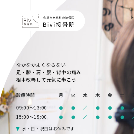
なかなかよくならない
足・膝・肩・腰・背中の痛み
根本改善
して元気に歩こう
診療時間
月
火
水
木
金
土
/
09:00〜13:00
●
●
●
●
●
/
15:00〜19:00
●
●
●
●
●
水・日・祝日はお休みです