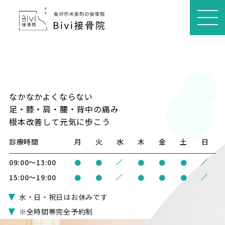
MEN
U
なかなかよくならない
足・膝・肩・腰・背中の痛み
根本改善
して元気に歩こう
診療時間
月
火
水
木
金
土
日
/
/
09:00〜13:00
●
●
●
●
●
/
/
15:00〜19:00
●
●
●
●
●
水・日・祝日はお休みです
※全時間帯完全予約制