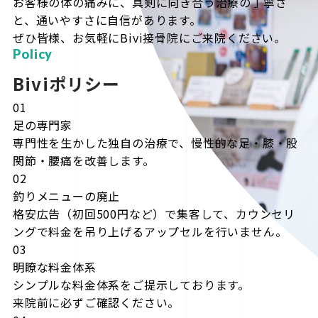
お客様の体の痛みに、真剣に向き合う治療の丁寧さ
と、通いやすさに自信があります。
ぜひ皆様、お気軽にBivi接骨院にご来院ください。
Policy
Biviポリシー
01
足の専門家
専門性を生かした独自の治療で、慢性的な足・膝・股
関節・腰痛を改善します。
02
釣りメニューの廃止
格安広告（初回500円など）で集客して、カウンセリ
ングで料金を吊り上げるアップセルを行いません。
03
明瞭な料金体系
シンプルな料金体系をご提示しております。
来院前に必ずご確認ください。