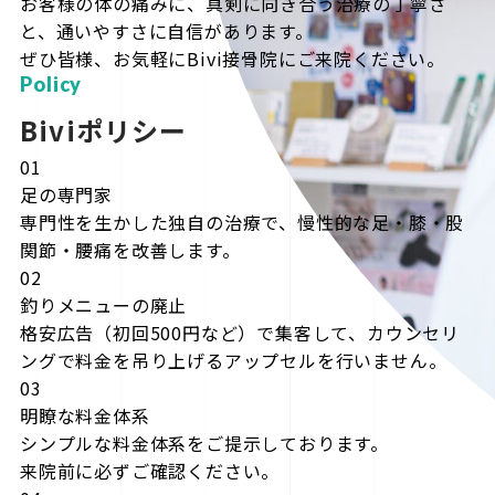
お客様の体の痛みに、真剣に向き合う治療の丁寧さ
と、通いやすさに自信があります。
ぜひ皆様、お気軽にBivi接骨院にご来院ください。
Policy
Biviポリシー
01
足の専門家
専門性を生かした独自の治療で、慢性的な足・膝・股
関節・腰痛を改善します。
02
釣りメニューの廃止
格安広告（初回500円など）で集客して、カウンセリ
ングで料金を吊り上げるアップセルを行いません。
03
明瞭な料金体系
シンプルな料金体系をご提示しております。
来院前に必ずご確認ください。