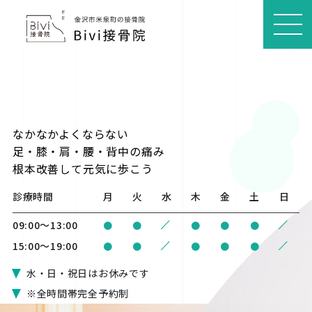
MEN
U
なかなかよくならない
足・膝・肩・腰・背中の痛み
根本改善
して元気に歩こう
診療時間
月
火
水
木
金
土
日
/
/
09:00〜13:00
●
●
●
●
●
/
/
15:00〜19:00
●
●
●
●
●
水・日・祝日はお休みです
※全時間帯完全予約制