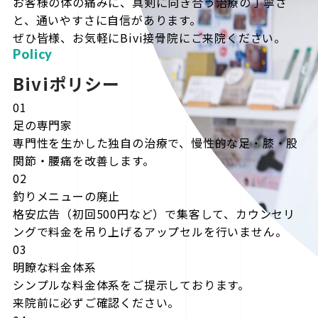
お客様の体の痛みに、真剣に向き合う治療の丁寧さ
と、通いやすさに自信があります。
ぜひ皆様、お気軽にBivi接骨院にご来院ください。
Policy
Biviポリシー
01
足の専門家
専門性を生かした独自の治療で、慢性的な足・膝・股
関節・腰痛を改善します。
02
釣りメニューの廃止
格安広告（初回500円など）で集客して、カウンセリ
ングで料金を吊り上げるアップセルを行いません。
03
明瞭な料金体系
シンプルな料金体系をご提示しております。
来院前に必ずご確認ください。