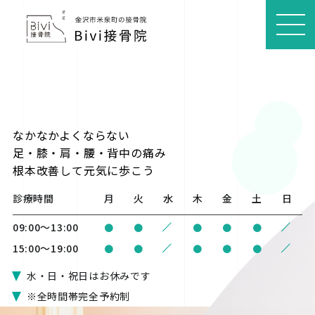
MEN
U
なかなかよくならない
足・膝・肩・腰・背中の痛み
根本改善
して元気に歩こう
診療時間
月
火
水
木
金
土
日
/
/
09:00〜13:00
●
●
●
●
●
/
/
15:00〜19:00
●
●
●
●
●
水・日・祝日はお休みです
※全時間帯完全予約制