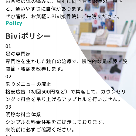
お客様の体の痛みに、真剣に向き合う治療の丁寧さ
と、通いやすさに自信があります。
ぜひ皆様、お気軽にBivi接骨院にご来院ください。
Policy
Biviポリシー
01
足の専門家
専門性を生かした独自の治療で、慢性的な足・膝・股
関節・腰痛を改善します。
02
釣りメニューの廃止
格安広告（初回500円など）で集客して、カウンセリ
ングで料金を吊り上げるアップセルを行いません。
03
明瞭な料金体系
シンプルな料金体系をご提示しております。
来院前に必ずご確認ください。