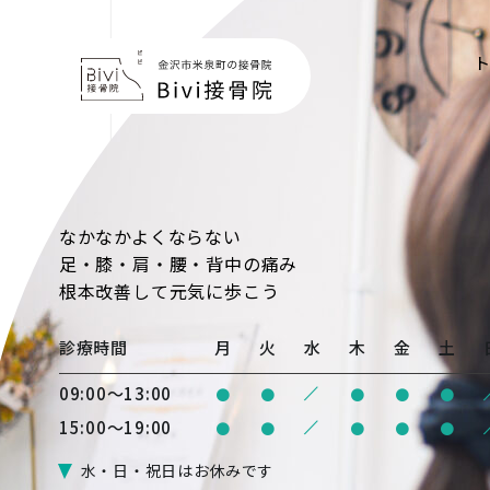
なかなかよくならない
足・膝・肩・腰・背中の痛み
根本改善
して元気に歩こう
診療時間
月
火
水
木
金
土
/
09:00〜13:00
●
●
●
●
●
/
15:00〜19:00
●
●
●
●
●
水・日・祝日はお休みです